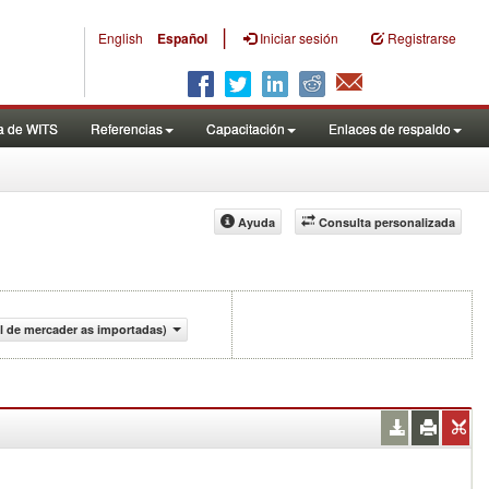
|
English
Español
Iniciar sesión
Registrarse
a de WITS
Referencias
Capacitación
Enlaces de respaldo
Ayuda
Consulta personalizada
al de mercader as importadas)