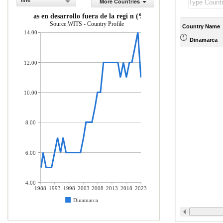
line
More Countries
e econom as en desarrollo fuera de la regi n (% del total de mercader as
Source:WITS - Country Profile
Country Name
14.00
Dinamarca
12.00
10.00
8.00
6.00
4.00
1988
1993
1998
2003
2008
2013
2018
2023
Dinamarca