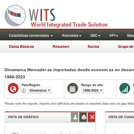
Estadísticas comerciales
Aranceles
GVC
API
Base
Datos Básicos
Resumen
Socios
Grupo de
Dinamarca Mercader as importadas desde econom as en desarrol
1988-2023
País/Región
Rango de año
Dinamarca
1988-2023
Please note the exports, imports and tariff data are based on reported data and not gap fille
VISTA DE GRÁFICO
VISTA DE CUA