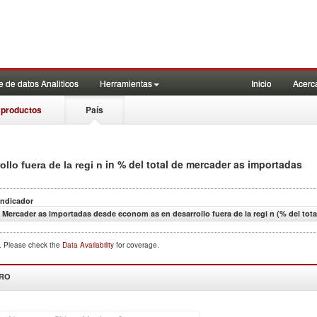
 de datos Analiticos
Herramientas
Inicio
Acerc
 productos
País
in % del total de mercader as importadas
lo fuera de la regi n
Indicador
Mercader as importadas desde econom as en desarrollo fuera de la regi n (% del tot
d. Please check the
Data Availability
for coverage.
DRO