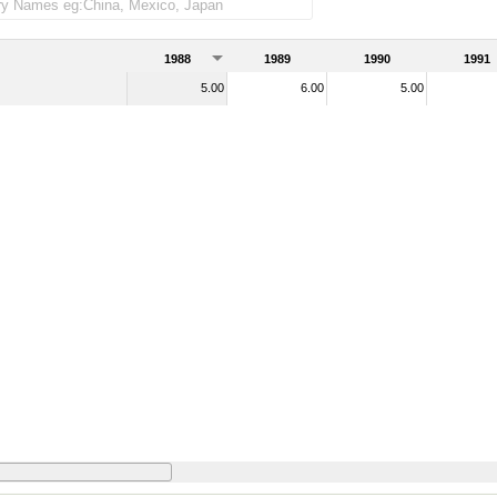
 importadas)
1988
1989
1990
1991
5.00
6.00
5.00