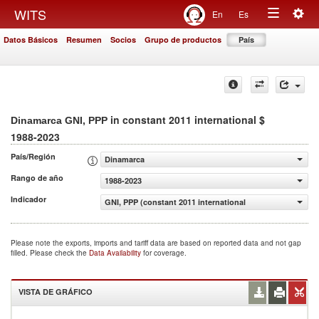
Togg
WITS
En
Es
Toggle
navig
Datos Básicos
Resumen
Socios
Grupo de productos
País
navigation
in constant 2011 international $
Dinamarca GNI, PPP
1988-2023
País/Región
Dinamarca
Rango de año
1988-2023
Indicador
GNI, PPP (constant 2011 international $)
Please note the exports, imports and tariff data are based on reported data and not gap
filled. Please check the
Data Availability
for coverage.
VISTA DE GRÁFICO