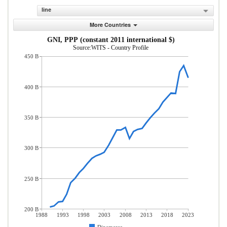
line
More Countries
GNI, PPP (constant 2011 international $)
Source:WITS - Country Profile
450 B
400 B
350 B
300 B
250 B
200 B
1988
1993
1998
2003
2008
2013
2018
2023