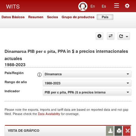
Togg
WITS
En
Es
Toggle
navig
Datos Básicos
Resumen
Socios
Grupo de productos
País
navigation
in $ a precios internacionales
Dinamarca PIB per c pita, PPA
actuales
1988-2023
País/Región
Dinamarca
Rango de año
1988-2023
Indicador
PIB per c pita, PPA ($ a precios internacionales actuales)
Please note the exports, imports and tariff data are based on reported data and not gap
filled. Please check the
Data Availability
for coverage.
VISTA DE GRÁFICO