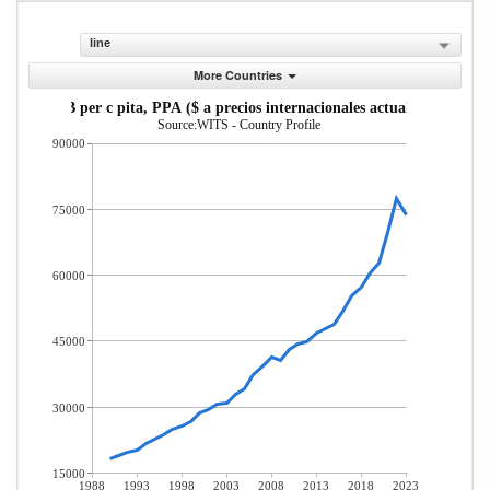
line
More Countries
PIB per c pita, PPA ($ a precios internacionales actuales)
Source:WITS - Country Profile
90000
75000
60000
45000
30000
15000
1988
1993
1998
2003
2008
2013
2018
2023