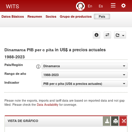
Togg
WITS
En
Es
Toggle
navig
Datos Básicos
Resumen
Socios
Grupo de productos
País
navigation
in US$ a precios actuales
Dinamarca PIB per c pita
1988-2023
País/Región
Dinamarca
Rango de año
1988-2023
Indicador
PIB per c pita (US$ a precios actuales)
Please note the exports, imports and tariff data are based on reported data and not gap
filled. Please check the
Data Availability
for coverage.
VISTA DE GRÁFICO