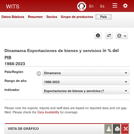
Togg
WITS
En
Es
Toggle
navig
Datos Básicos
Resumen
Socios
Grupo de productos
País
navigation
in % del
Dinamarca Exportaciones de bienes y servicios
PIB
1988-2023
País/Región
Dinamarca
Rango de año
1988-2023
Indicador
Exportaciones de bienes y servicios (% del PIB)
Please note the exports, imports and tariff data are based on reported data and not gap
filled. Please check the
Data Availability
for coverage.
VISTA DE GRÁFICO