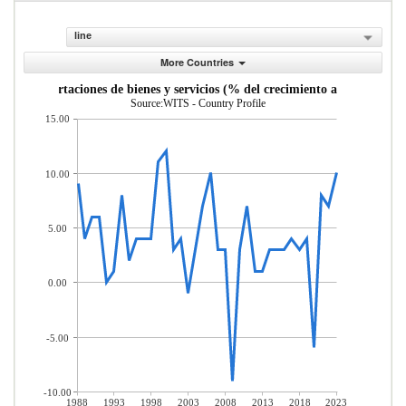
line
More Countries
Exportaciones de bienes y servicios (% del crecimiento anual)
Source:WITS - Country Profile
15.00
10.00
5.00
0.00
-5.00
-10.00
1988
1993
1998
2003
2008
2013
2018
2023