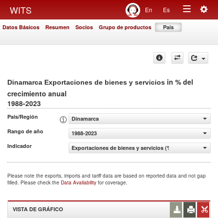
Togg
WITS
En
Es
Toggle
navig
Datos Básicos
Resumen
Socios
Grupo de productos
País
navigation
in % del
Dinamarca Exportaciones de bienes y servicios
crecimiento anual
1988-2023
País/Región
Dinamarca
Rango de año
1988-2023
Indicador
Exportaciones de bienes y servicios (% del crecimiento a
Please note the exports, imports and tariff data are based on reported data and not gap
filled. Please check the
Data Availability
for coverage.
VISTA DE GRÁFICO