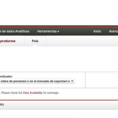
 de datos Analiticos
Herramientas
Inicio
Acerc
 productos
País
Indicador
ndice de penetraci n en el mercado de exportaci n
d. Please check the
Data Availability
for coverage.
DRO