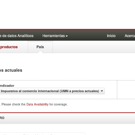
 de datos Analiticos
Herramientas
Inicio
Acerc
 productos
País
os actuales
Indicador
Impuestos al comercio internacional (UMN a precios actuales)
d. Please check the
Data Availability
for coverage.
DRO