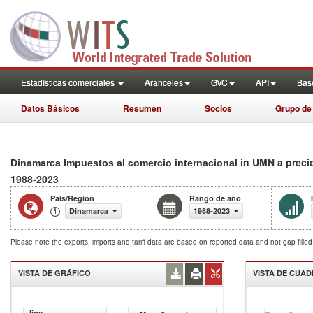
Estadísticas comerciales
Aranceles
GVC
API
Base
Datos Básicos
Resumen
Socios
Grupo de
in UMN a preci
Dinamarca Impuestos al comercio internacional
1988-2023
País/Región
Rango de año
Dinamarca
1988-2023
Please note the exports, imports and tariff data are based on reported data and not gap fille
VISTA DE GRÁFICO
VISTA DE CUA