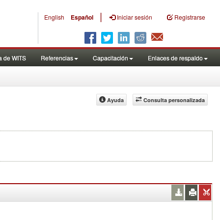
|
English
Español
Iniciar sesión
Registrarse
a de WITS
Referencias
Capacitación
Enlaces de respaldo
Ayuda
Consulta personalizada