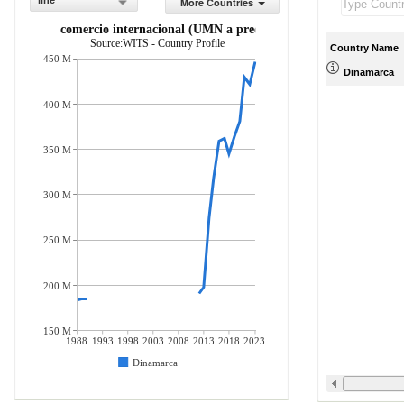
line
More Countries
puestos al comercio internacional (UMN a precios actuales)
Source:WITS - Country Profile
Country Name
450 M
Dinamarca
400 M
350 M
300 M
250 M
200 M
150 M
1988
1993
1998
2003
2008
2013
2018
2023
Dinamarca