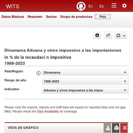
Togg
WITS
En
Es
Toggle
navig
Datos Básicos
Resumen
Socios
Grupo de productos
País
navigation
Dinamarca Aduana y otros impuestos a las importaciones
in % de la recaudaci n impositiva
1988-2023
País/Región
Dinamarca
Rango de año
1988-2023
Indicador
Aduana y otros impuestos a las importaciones (% de la r
Please note the exports, imports and tariff data are based on reported data and not gap
filled. Please check the
Data Availability
for coverage.
VISTA DE GRÁFICO