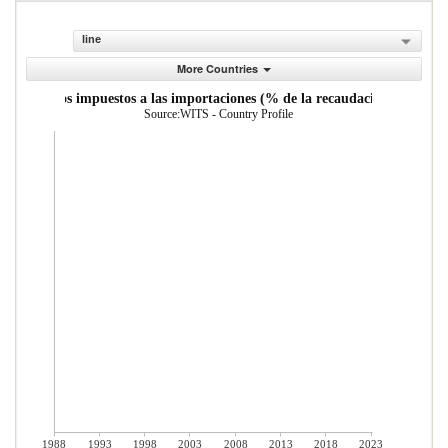
line
More Countries
ana y otros impuestos a las importaciones (% de la recaudaci n impositiv
Source:WITS - Country Profile
1988
1993
1998
2003
2008
2013
2018
2023