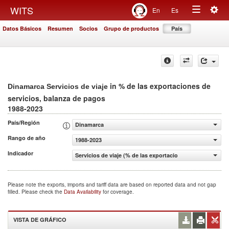
Togg
WITS
En
Es
Toggle
navig
Datos Básicos
Resumen
Socios
Grupo de productos
País
navigation
in % de las exportaciones de
Dinamarca Servicios de viaje
servicios, balanza de pagos
1988-2023
País/Región
Dinamarca
Rango de año
1988-2023
Indicador
Servicios de viaje (% de las exportaciones de servicios, 
Please note the exports, imports and tariff data are based on reported data and not gap
filled. Please check the
Data Availability
for coverage.
VISTA DE GRÁFICO