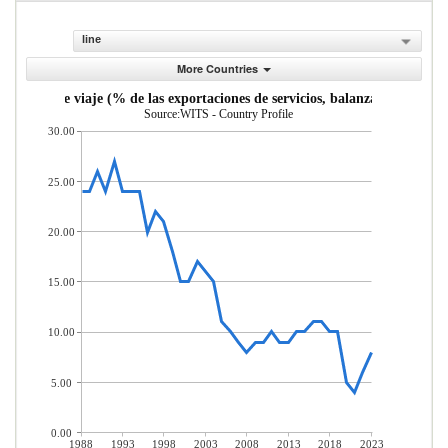
line
More Countries
Servicios de viaje (% de las exportaciones de servicios, balanza de pagos)
Source:WITS - Country Profile
30.00
25.00
20.00
15.00
10.00
5.00
0.00
1988
1993
1998
2003
2008
2013
2018
2023