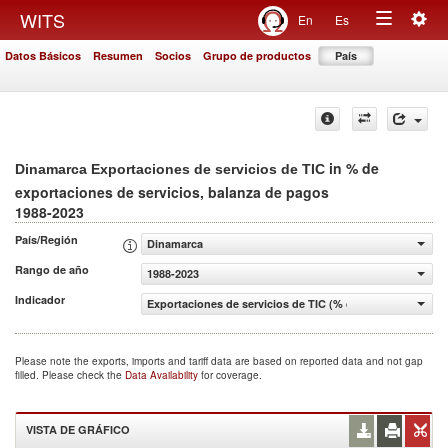
Togg
WITS
En
Es
Toggle
navig
Datos Básicos
Resumen
Socios
Grupo de productos
País
navigation
in % de
Dinamarca Exportaciones de servicios de TIC
exportaciones de servicios, balanza de pagos
1988-2023
País/Región
Dinamarca
Rango de año
1988-2023
Indicador
Exportaciones de servicios de TIC (% de exportaciones d
Please note the exports, imports and tariff data are based on reported data and not gap
filled. Please check the
Data Availability
for coverage.
VISTA DE GRÁFICO