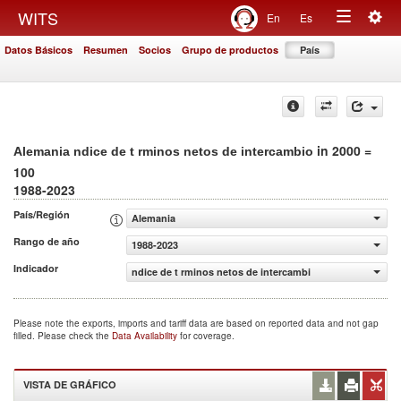
Togg
WITS
En
Es
Toggle
navig
Datos Básicos
Resumen
Socios
Grupo de productos
País
navigation
in 2000 =
Alemania ndice de t rminos netos de intercambio
100
1988-2023
País/Región
Alemania
Rango de año
1988-2023
Indicador
ndice de t rminos netos de intercambio (2000 = 100)
Please note the exports, imports and tariff data are based on reported data and not gap
filled. Please check the
Data Availability
for coverage.
VISTA DE GRÁFICO