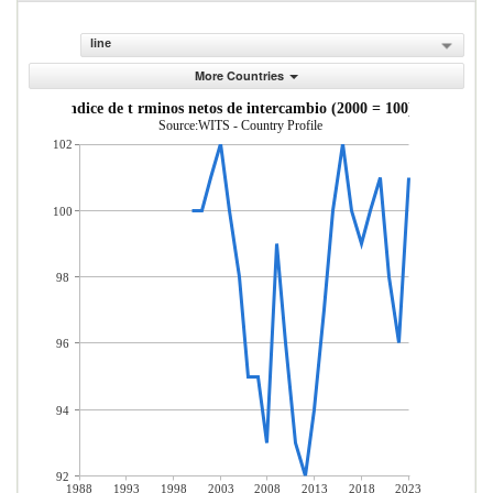
line
More Countries
ndice de t rminos netos de intercambio (2000 = 100)
Source:WITS - Country Profile
102
100
98
96
94
92
1988
1993
1998
2003
2008
2013
2018
2023