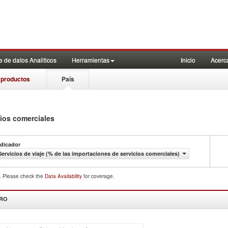
 de datos Analiticos
Herramientas
Inicio
Acerc
 productos
País
cios comerciales
ndicador
Servicios de viaje (% de las importaciones de servicios comerciales)
d. Please check the
Data Availability
for coverage.
DRO