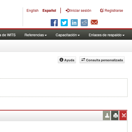
|
English
Español
Iniciar sesión
Registrarse
a de WITS
Referencias
Capacitación
Enlaces de respaldo
Ayuda
Consulta personalizada