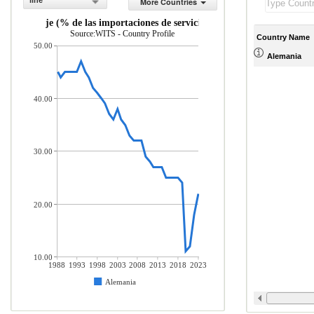
line
More Countries
icios de viaje (% de las importaciones de servicios comerciales)
Source:WITS - Country Profile
Country Name
50.00
Alemania
40.00
30.00
20.00
10.00
1988
1993
1998
2003
2008
2013
2018
2023
Alemania