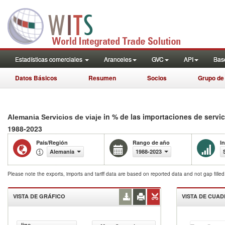
Estadísticas comerciales
Aranceles
GVC
API
Base
Datos Básicos
Resumen
Socios
Grupo de
in % de las importaciones de servi
Alemania Servicios de viaje
1988-2023
País/Región
Rango de año
I
Alemania
1988-2023
Please note the exports, imports and tariff data are based on reported data and not gap fille
VISTA DE GRÁFICO
VISTA DE CUA