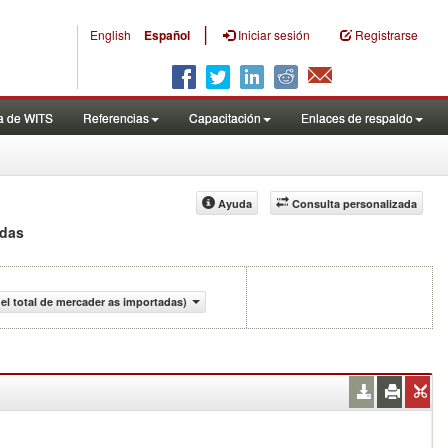
|
English
Español
Iniciar sesión
Registrarse
a de WITS
Referencias
Capacitación
Enlaces de respaldo
Ayuda
Consulta personalizada
adas
el total de mercader as importadas)