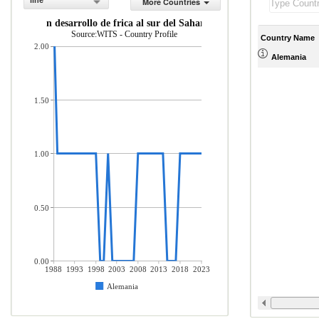
line
More Countries
Mercader as importadas desde econom as en desarrollo de frica al sur del Sahara (% del to
Source:WITS - Country Profile
Country Name
2.00
Alemania
1.50
1.00
0.50
0.00
1988
1993
1998
2003
2008
2013
2018
2023
Alemania