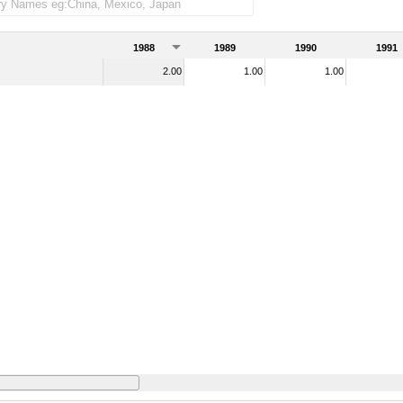
tal de mercader as importadas)
1988
1989
1990
1991
2.00
1.00
1.00