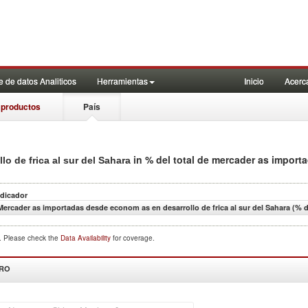
 de datos Analiticos
Herramientas
Inicio
Acerc
 productos
País
in % del total de mercader as import
o de frica al sur del Sahara
ndicador
Mercader as importadas desde econom as en desarrollo de frica al sur del Sahara (% d
d. Please check the
Data Availability
for coverage.
DRO