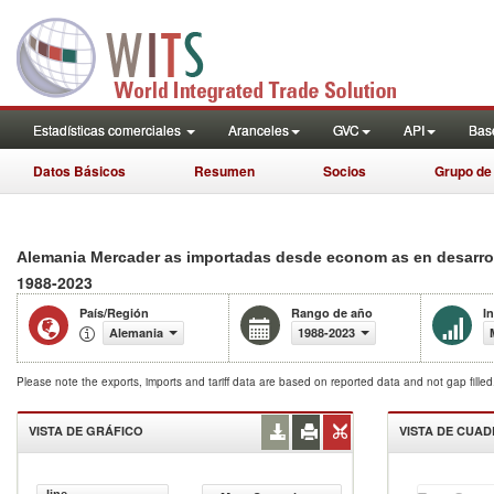
Estadísticas comerciales
Aranceles
GVC
API
Base
Datos Básicos
Resumen
Socios
Grupo de
Alemania Mercader as importadas desde econom as en desarroll
1988-2023
País/Región
Rango de año
I
Alemania
1988-2023
Please note the exports, imports and tariff data are based on reported data and not gap fille
VISTA DE GRÁFICO
VISTA DE CUA