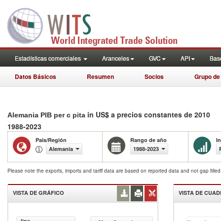
Estadísticas comerciales
Aranceles
GVC
API
Base
Datos Básicos
Resumen
Socios
Grupo de
in US$ a precios constantes de 2010
Alemania PIB per c pita
1988-2023
País/Región
Rango de año
I
Alemania
1988-2023
Please note the exports, imports and tariff data are based on reported data and not gap fille
VISTA DE GRÁFICO
VISTA DE CUA