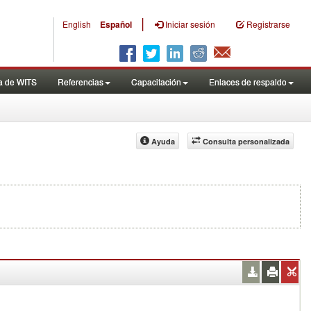
|
English
Español
Iniciar sesión
Registrarse
a de WITS
Referencias
Capacitación
Enlaces de respaldo
Ayuda
Consulta personalizada