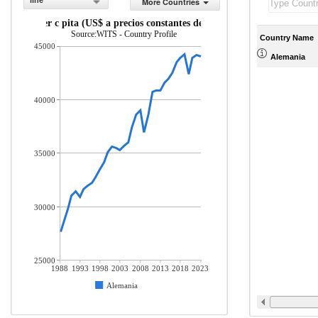
line
More Countries
PIB per c pita (US$ a precios constantes de 2010)
Source:WITS - Country Profile
Country Name
45000
Alemania
40000
35000
30000
25000
1988
1993
1998
2003
2008
2013
2018
2023
Alemania