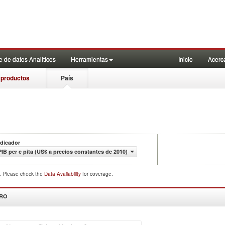
 de datos Analiticos
Herramientas
Inicio
Acerc
 productos
País
ndicador
PIB per c pita (US$ a precios constantes de 2010)
d. Please check the
Data Availability
for coverage.
DRO