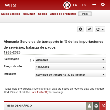
Togg
WITS
En
Es
Toggle
navig
Datos Básicos
Resumen
Socios
Grupo de productos
País
navigation
in % de las importaciones
Alemania Servicios de transporte
de servicios, balanza de pagos
1988-2023
País/Región
Alemania
Rango de año
1988-2023
Indicador
Servicios de transporte (% de las importaciones de servi
Please note the exports, imports and tariff data are based on reported data and not gap
filled. Please check the
Data Availability
for coverage.
VISTA DE GRÁFICO