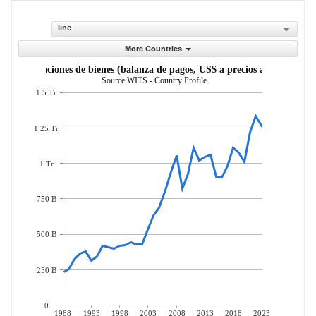
line
More Countries
Importaciones de bienes (balanza de pagos, US$ a precios actuales)
Source:WITS - Country Profile
1.5 Tr
1.25 Tr
1 Tr
750 B
500 B
250 B
0
1988
1993
1998
2003
2008
2013
2018
2023