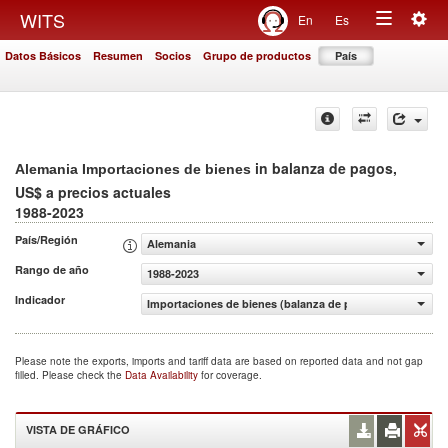
Togg
WITS
En
Es
Toggle
navig
Datos Básicos
Resumen
Socios
Grupo de productos
País
navigation
in balanza de pagos,
Alemania Importaciones de bienes
US$ a precios actuales
1988-2023
País/Región
Alemania
Rango de año
1988-2023
Indicador
Importaciones de bienes (balanza de pagos, US$ a precio
Please note the exports, imports and tariff data are based on reported data and not gap
filled. Please check the
Data Availability
for coverage.
VISTA DE GRÁFICO