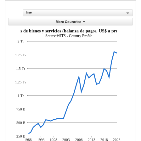
line
More Countries
portaciones de bienes y servicios (balanza de pagos, US$ a precios actuales
Source:WITS - Country Profile
2 Tr
1.75 Tr
1.5 Tr
1.25 Tr
1 Tr
750 B
500 B
250 B
1988
1993
1998
2003
2008
2013
2018
2023