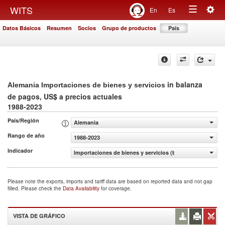
Togg
WITS
En
Es
Toggle
navig
Datos Básicos
Resumen
Socios
Grupo de productos
País
navigation
in balanza
Alemania Importaciones de bienes y servicios
de pagos, US$ a precios actuales
1988-2023
País/Región
Alemania
Rango de año
1988-2023
Indicador
Importaciones de bienes y servicios (balanza de pagos, U
Please note the exports, imports and tariff data are based on reported data and not gap
filled. Please check the
Data Availability
for coverage.
VISTA DE GRÁFICO