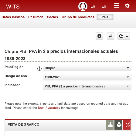
Togg
WITS
En
Es
Toggle
navig
Datos Básicos
Resumen
Socios
Grupo de productos
País
navigation
in $ a precios internacionales actuales
Chipre PIB, PPA
1988-2023
País/Región
Chipre
Rango de año
1988-2023
Indicador
PIB, PPA ($ a precios internacionales actuales)
Please note the exports, imports and tariff data are based on reported data and not gap
filled. Please check the
Data Availability
for coverage.
VISTA DE GRÁFICO