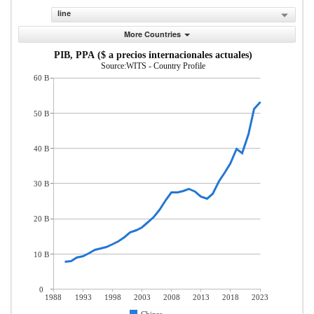
line
More Countries
PIB, PPA ($ a precios internacionales actuales)
Source:WITS - Country Profile
60 B
50 B
40 B
30 B
20 B
10 B
0
1988
1993
1998
2003
2008
2013
2018
2023