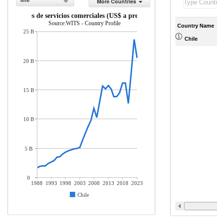
line
More Countries
portaciones de servicios comerciales (US$ a precios actuales)
Source:WITS - Country Profile
Country Name
25 B
Chile
20 B
15 B
10 B
5 B
0
1988
1993
1998
2003
2008
2013
2018
2023
Chile