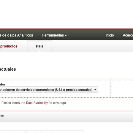
 de datos Analiticos
Herramientas
Inicio
Acerc
 productos
País
actuales
ador
rtaciones de servicios comerciales (US$ a precios actuales)
d. Please check the
Data Availability
for coverage.
DRO