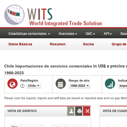
Estadísticas comerciales
Aranceles
GVC
API
Base
Datos Básicos
Resumen
Socios
Grupo de
in US$ a precios 
Chile Importaciones de servicios comerciales
1988-2023
País/Región
Rango de año
Indic
Chile
1988-2023
Impo
Please note the exports, imports and tariff data are based on reported data and not gap fille
VISTA DE GRÁFICO
VISTA DE CUA