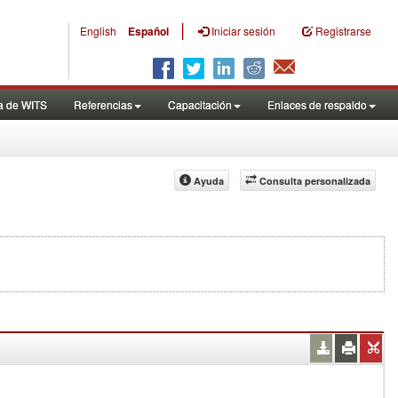
|
English
Español
Iniciar sesión
Registrarse
a de WITS
Referencias
Capacitación
Enlaces de respaldo
Ayuda
Consulta personalizada