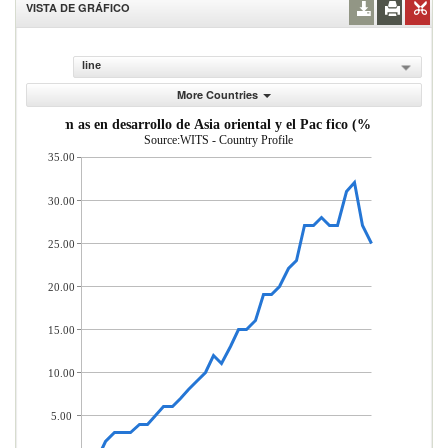
VISTA DE GRÁFICO
line
More Countries
sde econom as en desarrollo de Asia oriental y el Pac fico (% del total d
Source:WITS - Country Profile
35.00
30.00
25.00
20.00
15.00
10.00
5.00