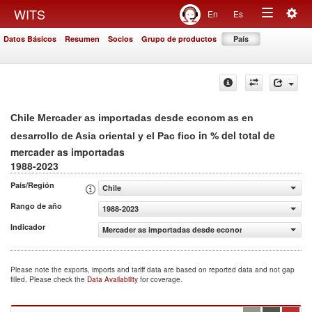
Togg
WITS
En
Es
Toggle
navig
Datos Básicos
Resumen
Socios
Grupo de productos
País
navigation
Chile Mercader as importadas desde econom as en
in % del total de
desarrollo de Asia oriental y el Pac fico
mercader as importadas
1988-2023
País/Región
Chile
Rango de año
1988-2023
Indicador
Mercader as importadas desde econom as en desarrollo de 
Please note the exports, imports and tariff data are based on reported data and not gap
filled. Please check the
Data Availability
for coverage.