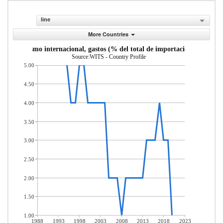
line
More Countries
Turismo internacional, gastos (% del total de importaciones)
Source:WITS - Country Profile
5.00
4.50
4.00
3.50
3.00
2.50
2.00
1.50
1.00
1988
1993
1998
2003
2008
2013
2018
2023