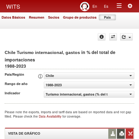
Togg
WITS
En
Es
Toggle
navig
Datos Básicos
Resumen
Socios
Grupo de productos
País
navigation
in % del total de
Chile Turismo internacional, gastos
importaciones
1988-2023
País/Región
Chile
Rango de año
1988-2023
Indicador
Turismo internacional, gastos (% del total de importacio
Please note the exports, imports and tariff data are based on reported data and not gap
filled. Please check the
Data Availability
for coverage.
VISTA DE GRÁFICO