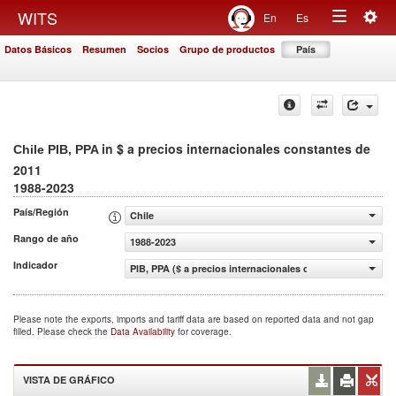
Togg
WITS
En
Es
Toggle
navig
Datos Básicos
Resumen
Socios
Grupo de productos
País
navigation
in $ a precios internacionales constantes de
Chile PIB, PPA
2011
1988-2023
País/Región
Chile
Rango de año
1988-2023
Indicador
PIB, PPA ($ a precios internacionales constantes de 2011
Please note the exports, imports and tariff data are based on reported data and not gap
filled. Please check the
Data Availability
for coverage.
VISTA DE GRÁFICO