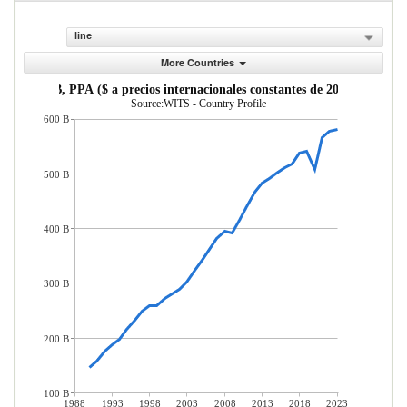
line
More Countries
PIB, PPA ($ a precios internacionales constantes de 2011)
Source:WITS - Country Profile
600 B
500 B
400 B
300 B
200 B
100 B
1988
1993
1998
2003
2008
2013
2018
2023