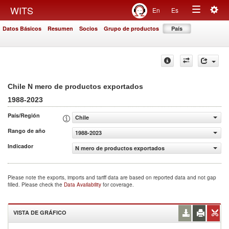
Togg
WITS
En
Es
Toggle
navig
Datos Básicos
Resumen
Socios
Grupo de productos
País
navigation
Chile N mero de productos exportados
1988-2023
País/Región
Chile
Rango de año
1988-2023
Indicador
N mero de productos exportados
Please note the exports, imports and tariff data are based on reported data and not gap
filled. Please check the
Data Availability
for coverage.
VISTA DE GRÁFICO