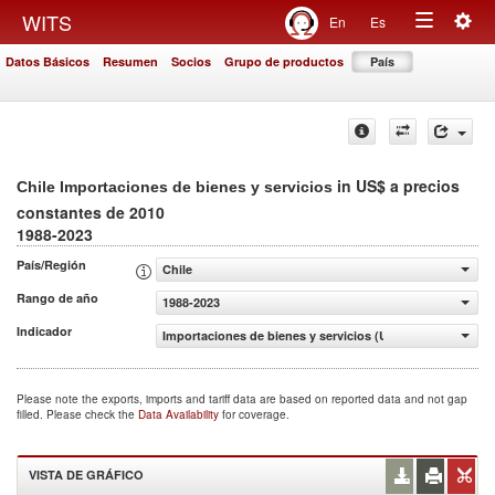
Togg
WITS
En
Es
Toggle
navig
Datos Básicos
Resumen
Socios
Grupo de productos
País
navigation
in US$ a precios
Chile Importaciones de bienes y servicios
constantes de 2010
1988-2023
País/Región
Chile
Rango de año
1988-2023
Indicador
Importaciones de bienes y servicios (US$ a precios cons
Please note the exports, imports and tariff data are based on reported data and not gap
filled. Please check the
Data Availability
for coverage.
VISTA DE GRÁFICO