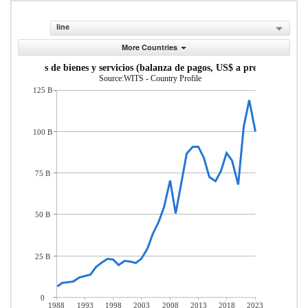
line
More Countries
portaciones de bienes y servicios (balanza de pagos, US$ a precios actuales
Source:WITS - Country Profile
125 B
100 B
75 B
50 B
25 B
0
1988
1993
1998
2003
2008
2013
2018
2023