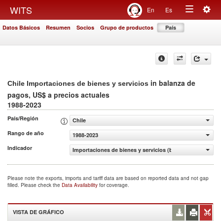
Togg
WITS
En
Es
Toggle
navig
Datos Básicos
Resumen
Socios
Grupo de productos
País
navigation
in balanza de
Chile Importaciones de bienes y servicios
pagos, US$ a precios actuales
1988-2023
País/Región
Chile
Rango de año
1988-2023
Indicador
Importaciones de bienes y servicios (balanza de pagos, U
Please note the exports, imports and tariff data are based on reported data and not gap
filled. Please check the
Data Availability
for coverage.
VISTA DE GRÁFICO