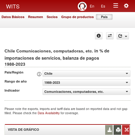
Togg
WITS
En
Es
Toggle
navig
Datos Básicos
Resumen
Socios
Grupo de productos
País
navigation
in % de
Chile Comunicaciones, computadoras, etc.
importaciones de servicios, balanza de pagos
1988-2023
País/Región
Chile
Rango de año
1988-2023
Indicador
Comunicaciones, computadoras, etc. (% de importaciones
Please note the exports, imports and tariff data are based on reported data and not gap
filled. Please check the
Data Availability
for coverage.
VISTA DE GRÁFICO