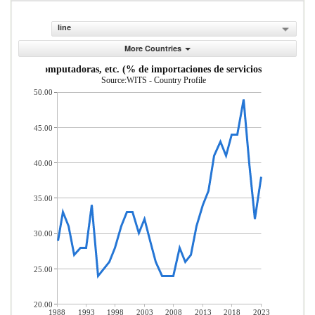
line
More Countries
ciones, computadoras, etc. (% de importaciones de servicios, balanza de
Source:WITS - Country Profile
50.00
45.00
40.00
35.00
30.00
25.00
20.00
1988
1993
1998
2003
2008
2013
2018
2023