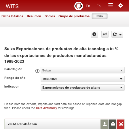
Togg
WITS
En
Es
Toggle
navig
Datos Básicos
Resumen
Socios
Grupo de productos
País
navigation
in %
Suiza Exportaciones de productos de alta tecnolog a
de las exportaciones de productos manufacturados
1988-2023
País/Región
Suiza
Rango de año
1988-2023
Indicador
Exportaciones de productos de alta tecnolog a (% de la
Please note the exports, imports and tariff data are based on reported data and not gap
filled. Please check the
Data Availability
for coverage.
VISTA DE GRÁFICO