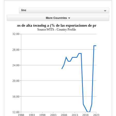
line
More Countries
de productos de alta tecnolog a (% de las exportaciones de productos ma
Source:WITS - Country Profile
32.00
28.00
24.00
20.00
16.00
12.00
1988
1993
1998
2003
2008
2013
2018
2023