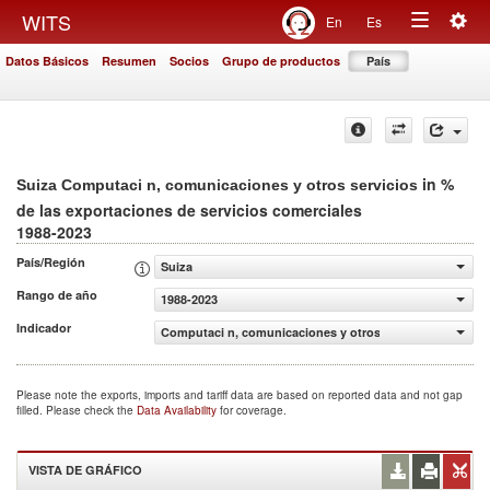
Togg
WITS
En
Es
Toggle
navig
Datos Básicos
Resumen
Socios
Grupo de productos
País
navigation
in %
Suiza Computaci n, comunicaciones y otros servicios
de las exportaciones de servicios comerciales
1988-2023
País/Región
Suiza
Rango de año
1988-2023
Indicador
Computaci n, comunicaciones y otros servicios (% de las
Please note the exports, imports and tariff data are based on reported data and not gap
filled. Please check the
Data Availability
for coverage.
VISTA DE GRÁFICO