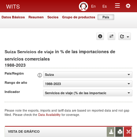
Togg
WITS
En
Es
Toggle
navig
Datos Básicos
Resumen
Socios
Grupo de productos
País
navigation
in % de las importaciones de
Suiza Servicios de viaje
servicios comerciales
1988-2023
País/Región
Suiza
Rango de año
1988-2023
Indicador
Servicios de viaje (% de las importaciones de servicios c
Please note the exports, imports and tariff data are based on reported data and not gap
filled. Please check the
Data Availability
for coverage.
VISTA DE GRÁFICO