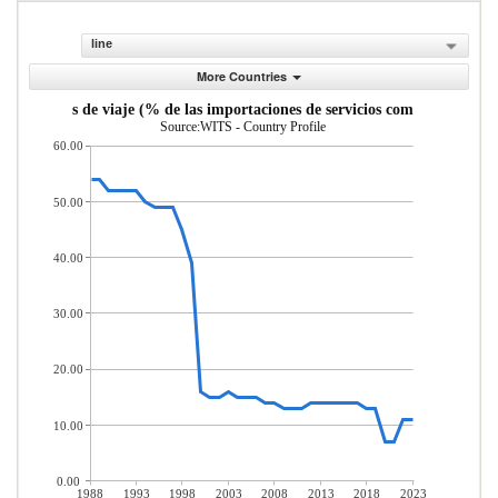
line
More Countries
Servicios de viaje (% de las importaciones de servicios comerciales)
Source:WITS - Country Profile
60.00
50.00
40.00
30.00
20.00
10.00
0.00
1988
1993
1998
2003
2008
2013
2018
2023