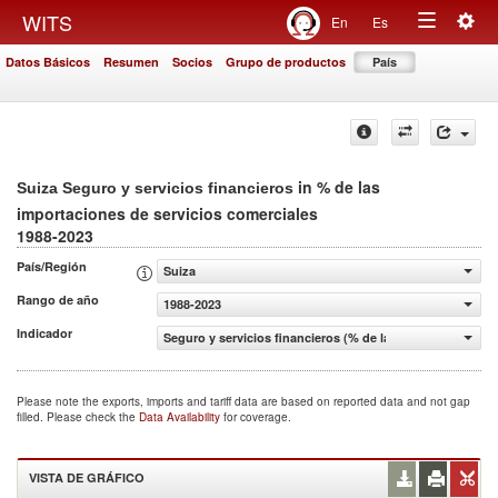
Togg
WITS
En
Es
Toggle
navig
Datos Básicos
Resumen
Socios
Grupo de productos
País
navigation
in % de las
Suiza Seguro y servicios financieros
importaciones de servicios comerciales
1988-2023
País/Región
Suiza
Rango de año
1988-2023
Indicador
Seguro y servicios financieros (% de las importaciones d
Please note the exports, imports and tariff data are based on reported data and not gap
filled. Please check the
Data Availability
for coverage.
VISTA DE GRÁFICO