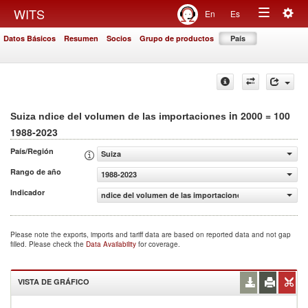
Togg
WITS
En
Es
Toggle
navig
Datos Básicos
Resumen
Socios
Grupo de productos
País
navigation
in 2000 = 100
Suiza ndice del volumen de las importaciones
1988-2023
País/Región
Suiza
Rango de año
1988-2023
Indicador
ndice del volumen de las importaciones (2000 = 100)
Please note the exports, imports and tariff data are based on reported data and not gap
filled. Please check the
Data Availability
for coverage.
VISTA DE GRÁFICO