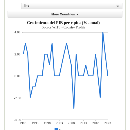
line
More Countries
Crecimiento del PIB per c pita (% anual)
Source:WITS - Country Profile
4.00
2.00
0.00
-2.00
-4.00
1988
1993
1998
2003
2008
2013
2018
2023