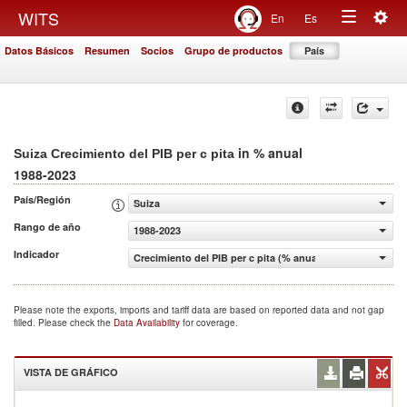
Togg
WITS
En
Es
Toggle
navig
Datos Básicos
Resumen
Socios
Grupo de productos
País
navigation
in % anual
Suiza Crecimiento del PIB per c pita
1988-2023
País/Región
Suiza
Rango de año
1988-2023
Indicador
Crecimiento del PIB per c pita (% anual)
Please note the exports, imports and tariff data are based on reported data and not gap
filled. Please check the
Data Availability
for coverage.
VISTA DE GRÁFICO