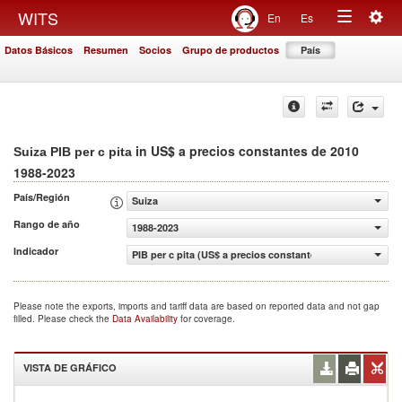
Togg
WITS
En
Es
Toggle
navig
Datos Básicos
Resumen
Socios
Grupo de productos
País
navigation
in US$ a precios constantes de 2010
Suiza PIB per c pita
1988-2023
País/Región
Suiza
Rango de año
1988-2023
Indicador
PIB per c pita (US$ a precios constantes de 2010)
Please note the exports, imports and tariff data are based on reported data and not gap
filled. Please check the
Data Availability
for coverage.
VISTA DE GRÁFICO