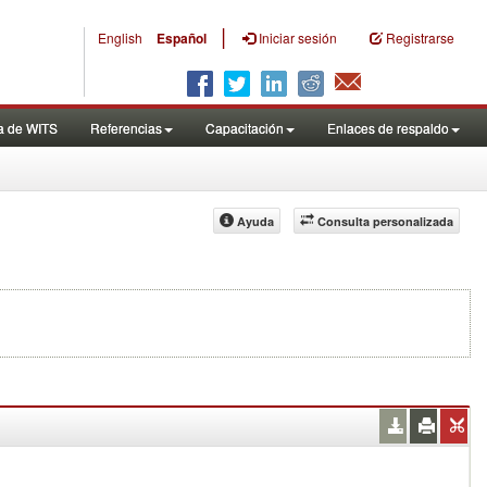
|
English
Español
Iniciar sesión
Registrarse
a de WITS
Referencias
Capacitación
Enlaces de respaldo
Ayuda
Consulta personalizada