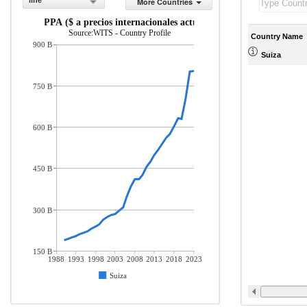
line
More Countries
PIB, PPA ($ a precios internacionales actuales)
Source:WITS - Country Profile
Country Name
900 B
Suiza
750 B
600 B
450 B
300 B
150 B
1988
1993
1998
2003
2008
2013
2018
2023
Suiza