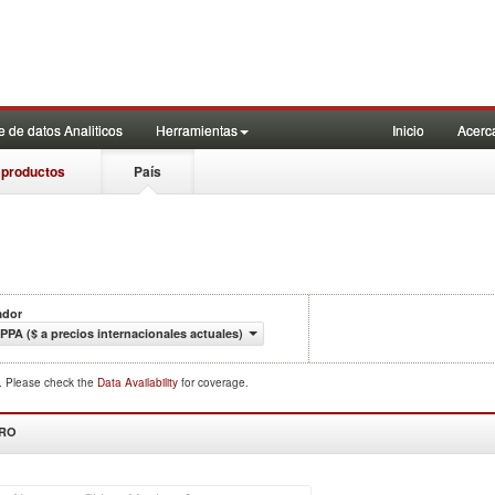
 de datos Analiticos
Herramientas
Inicio
Acerc
 productos
País
ador
 PPA ($ a precios internacionales actuales)
d. Please check the
Data Availability
for coverage.
DRO