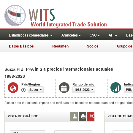
Estadísticas comerciales
Aranceles
GVC
API
Base
Datos Básicos
Resumen
Socios
Grupo de
in $ a precios internacionales actuales
Suiza PIB, PPA
1988-2023
País/Región
Rango de año
Indic
Suiza
1988-2023
PIB,
Please note the exports, imports and tariff data are based on reported data and not gap fille
VISTA DE GRÁFICO
VISTA DE CUA