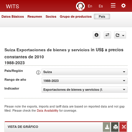
Togg
WITS
En
Es
Toggle
navig
Datos Básicos
Resumen
Socios
Grupo de productos
País
navigation
in US$ a precios
Suiza Exportaciones de bienes y servicios
constantes de 2010
1988-2023
País/Región
Suiza
Rango de año
1988-2023
Indicador
Exportaciones de bienes y servicios (US$ a precios cons
Please note the exports, imports and tariff data are based on reported data and not gap
filled. Please check the
Data Availability
for coverage.
VISTA DE GRÁFICO