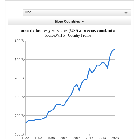
line
More Countries
Exportaciones de bienes y servicios (US$ a precios constantes de 2010)
Source:WITS - Country Profile
600 B
500 B
400 B
300 B
200 B
100 B
1988
1993
1998
2003
2008
2013
2018
2023