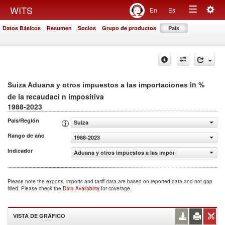
Togg
WITS
En
Es
Toggle
navig
Datos Básicos
Resumen
Socios
Grupo de productos
País
navigation
in %
Suiza Aduana y otros impuestos a las importaciones
de la recaudaci n impositiva
1988-2023
País/Región
Suiza
Rango de año
1988-2023
Indicador
Aduana y otros impuestos a las importaciones (% de la r
Please note the exports, imports and tariff data are based on reported data and not gap
filled. Please check the
Data Availability
for coverage.
VISTA DE GRÁFICO