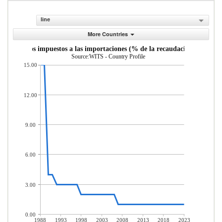
line
More Countries
ana y otros impuestos a las importaciones (% de la recaudaci n impositiv
Source:WITS - Country Profile
15.00
12.00
9.00
6.00
3.00
0.00
1988
1993
1998
2003
2008
2013
2018
2023