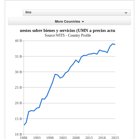
line
More Countries
Impuestos sobre bienes y servicios (UMN a precios actuales)
Source:WITS - Country Profile
40 B
35 B
30 B
25 B
20 B
15 B
10 B
1988
1993
1998
2003
2008
2013
2018
2023