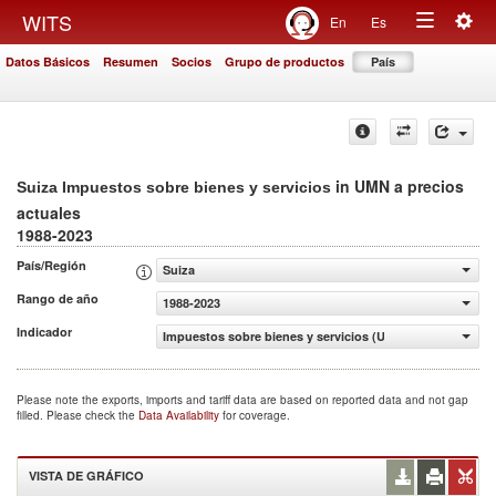
Togg
WITS
En
Es
Toggle
navig
Datos Básicos
Resumen
Socios
Grupo de productos
País
navigation
in UMN a precios
Suiza Impuestos sobre bienes y servicios
actuales
1988-2023
País/Región
Suiza
Rango de año
1988-2023
Indicador
Impuestos sobre bienes y servicios (UMN a precios actua
Please note the exports, imports and tariff data are based on reported data and not gap
filled. Please check the
Data Availability
for coverage.
VISTA DE GRÁFICO