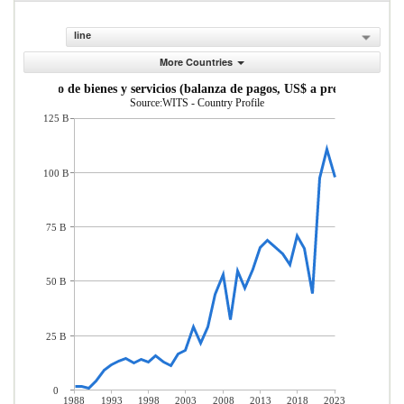
line
More Countries
mercio neto de bienes y servicios (balanza de pagos, US$ a precios actuales
Source:WITS - Country Profile
125 B
100 B
75 B
50 B
25 B
0
1988
1993
1998
2003
2008
2013
2018
2023