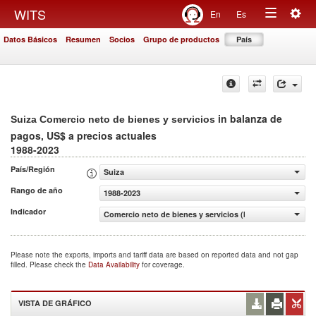
Togg
WITS
En
Es
Toggle
navig
Datos Básicos
Resumen
Socios
Grupo de productos
País
navigation
in balanza de
Suiza Comercio neto de bienes y servicios
pagos, US$ a precios actuales
1988-2023
País/Región
Suiza
Rango de año
1988-2023
Indicador
Comercio neto de bienes y servicios (balanza de pagos, 
Please note the exports, imports and tariff data are based on reported data and not gap
filled. Please check the
Data Availability
for coverage.
VISTA DE GRÁFICO