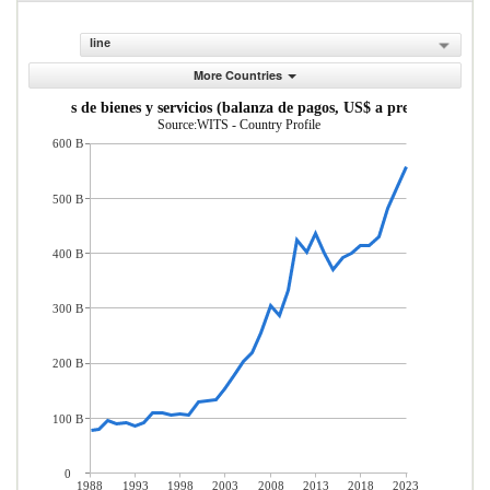
line
More Countries
portaciones de bienes y servicios (balanza de pagos, US$ a precios actuales
Source:WITS - Country Profile
600 B
500 B
400 B
300 B
200 B
100 B
0
1988
1993
1998
2003
2008
2013
2018
2023