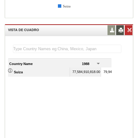
Suiza
VISTA DE CUADRO
Country Name
1988
1989
77,584,910,818.00
79,941,623,241.00
Suiza