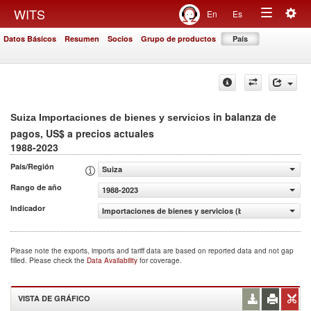
Togg
WITS
En
Es
Toggle
navig
Datos Básicos
Resumen
Socios
Grupo de productos
País
navigation
in balanza de
Suiza Importaciones de bienes y servicios
pagos, US$ a precios actuales
1988-2023
País/Región
Suiza
Rango de año
1988-2023
Indicador
Importaciones de bienes y servicios (balanza de pagos, U
Please note the exports, imports and tariff data are based on reported data and not gap
filled. Please check the
Data Availability
for coverage.
VISTA DE GRÁFICO