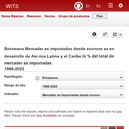
Togg
WITS
En
Es
Toggle
navig
Datos Básicos
Resumen
Socios
Grupo de productos
País
navigation
Botswana Mercader as importadas desde econom as en
in % del total de
desarrollo de Am rica Latina y el Caribe
mercader as importadas
1988-2023
País/Región
Botswana
Rango de año
1988-2023
Indicador
Mercader as importadas desde econom as en desarrollo de
Please note the exports, imports and tariff data are based on reported data and not gap
filled. Please check the
Data Availability
for coverage.