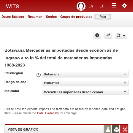
Togg
WITS
En
Es
Toggle
navig
Datos Básicos
Resumen
Socios
Grupo de productos
País
navigation
Botswana Mercader as importadas desde econom as de
in % del total de mercader as importadas
ingreso alto
1988-2023
País/Región
Botswana
Rango de año
1988-2023
Indicador
Mercader as importadas desde econom as de ingreso alto
Please note the exports, imports and tariff data are based on reported data and not gap
filled. Please check the
Data Availability
for coverage.
VISTA DE GRÁFICO