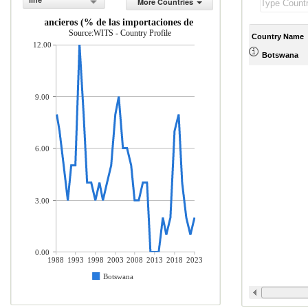
line
More Countries
ervicios financieros (% de las importaciones de servicios comerciales)
Source:WITS - Country Profile
Country Name
12.00
Botswana
9.00
6.00
3.00
0.00
1988
1993
1998
2003
2008
2013
2018
2023
Botswana