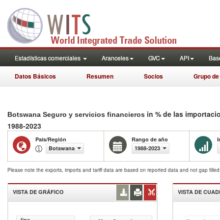
Estadísticas comerciales
Aranceles
GVC
API
Base
Datos Básicos
Resumen
Socios
Grupo de
in % de las importaci
Botswana Seguro y servicios financieros
1988-2023
País/Región
Rango de año
I
Botswana
1988-2023
Please note the exports, imports and tariff data are based on reported data and not gap fille
VISTA DE GRÁFICO
VISTA DE CUA