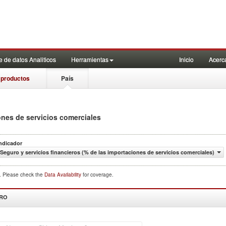
 de datos Analiticos
Herramientas
Inicio
Acerc
 productos
País
ones de servicios comerciales
ndicador
Seguro y servicios financieros (% de las importaciones de servicios comerciales)
d. Please check the
Data Availability
for coverage.
DRO