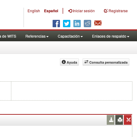
|
English
Español
Iniciar sesión
Registrarse
a de WITS
Referencias
Capacitación
Enlaces de respaldo
Ayuda
Consulta personalizada