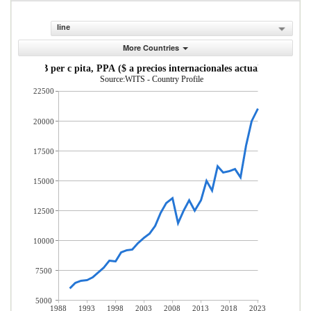
line
More Countries
PIB per c pita, PPA ($ a precios internacionales actuales)
Source:WITS - Country Profile
22500
20000
17500
15000
12500
10000
7500
5000
1988
1993
1998
2003
2008
2013
2018
2023