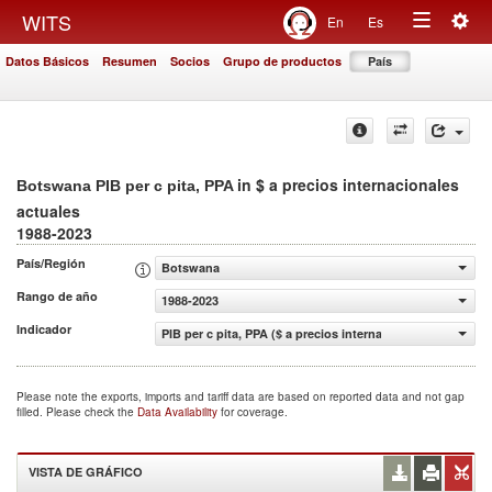
Togg
WITS
En
Es
Toggle
navig
Datos Básicos
Resumen
Socios
Grupo de productos
País
navigation
in $ a precios internacionales
Botswana PIB per c pita, PPA
actuales
1988-2023
País/Región
Botswana
Rango de año
1988-2023
Indicador
PIB per c pita, PPA ($ a precios internacionales actuales)
Please note the exports, imports and tariff data are based on reported data and not gap
filled. Please check the
Data Availability
for coverage.
VISTA DE GRÁFICO