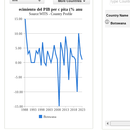
line
More Countries
Crecimiento del PIB per c pita (% anual)
Source:WITS - Country Profile
Country Name
15.00
Botswana
10.00
5.00
0.00
-5.00
-10.00
-15.00
1988
1993
1998
2003
2008
2013
2018
2023
Botswana