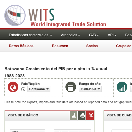
Estadísticas comerciales
Aranceles
GVC
API
Base
Datos Básicos
Resumen
Socios
Grupo de
in % anual
Botswana Crecimiento del PIB per c pita
1988-2023
País/Región
Rango de año
I
Botswana
1988-2023
Please note the exports, imports and tariff data are based on reported data and not gap fille
VISTA DE GRÁFICO
VISTA DE CUA