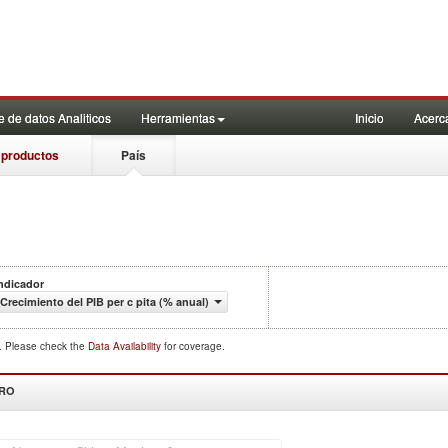
 de datos Analiticos
Herramientas
Inicio
Acerc
 productos
País
ndicador
Crecimiento del PIB per c pita (% anual)
d. Please check the
Data Availability
for coverage.
DRO