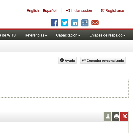
|
English
Español
Iniciar sesión
Registrarse
a de WITS
Referencias
Capacitación
Enlaces de respaldo
Ayuda
Consulta personalizada