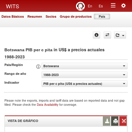
Togg
WITS
En
Es
Toggle
navig
Datos Básicos
Resumen
Socios
Grupo de productos
País
navigation
in US$ a precios actuales
Botswana PIB per c pita
1988-2023
País/Región
Botswana
Rango de año
1988-2023
Indicador
PIB per c pita (US$ a precios actuales)
Please note the exports, imports and tariff data are based on reported data and not gap
filled. Please check the
Data Availability
for coverage.
VISTA DE GRÁFICO