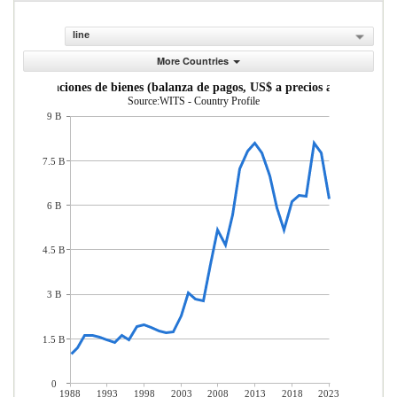
line
More Countries
Importaciones de bienes (balanza de pagos, US$ a precios actuales)
Source:WITS - Country Profile
9 B
7.5 B
6 B
4.5 B
3 B
1.5 B
0
1988
1993
1998
2003
2008
2013
2018
2023