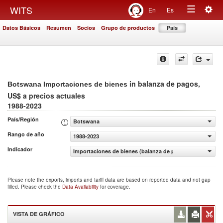
Togg
WITS
En
Es
Toggle
navig
Datos Básicos
Resumen
Socios
Grupo de productos
País
navigation
in balanza de pagos,
Botswana Importaciones de bienes
US$ a precios actuales
1988-2023
País/Región
Botswana
Rango de año
1988-2023
Indicador
Importaciones de bienes (balanza de pagos, US$ a precio
Please note the exports, imports and tariff data are based on reported data and not gap
filled. Please check the
Data Availability
for coverage.
VISTA DE GRÁFICO