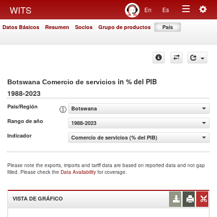
Togg
WITS
En
Es
Toggle
navig
Datos Básicos
Resumen
Socios
Grupo de productos
País
navigation
in % del PIB
Botswana Comercio de servicios
1988-2023
País/Región
Botswana
Rango de año
1988-2023
Indicador
Comercio de servicios (% del PIB)
Please note the exports, imports and tariff data are based on reported data and not gap
filled. Please check the
Data Availability
for coverage.
VISTA DE GRÁFICO