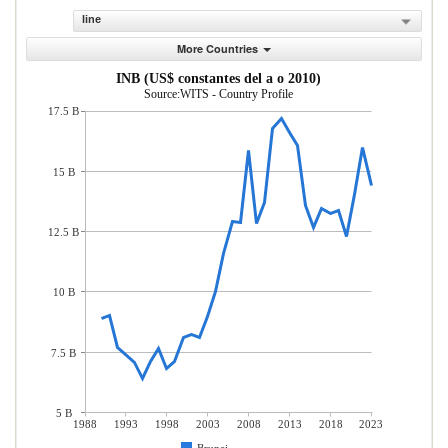
line
More Countries
INB (US$ constantes del a o 2010)
Source:WITS - Country Profile
17.5 B
15 B
12.5 B
10 B
7.5 B
5 B
1988
1993
1998
2003
2008
2013
2018
2023