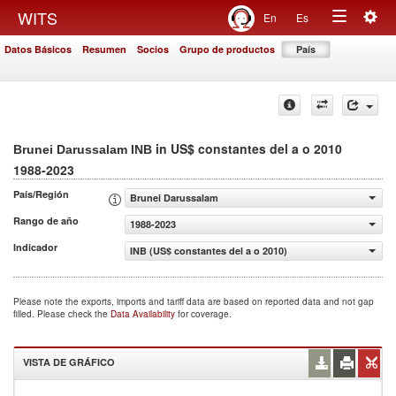
Togg
WITS
En
Es
Toggle
navig
Datos Básicos
Resumen
Socios
Grupo de productos
País
navigation
in US$ constantes del a o 2010
Brunei Darussalam INB
1988-2023
País/Región
Brunei Darussalam
Rango de año
1988-2023
Indicador
INB (US$ constantes del a o 2010)
Please note the exports, imports and tariff data are based on reported data and not gap
filled. Please check the
Data Availability
for coverage.
VISTA DE GRÁFICO