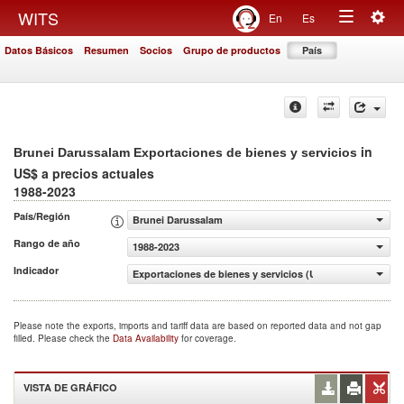
Togg
WITS
En
Es
Toggle
navig
Datos Básicos
Resumen
Socios
Grupo de productos
País
navigation
in
Brunei Darussalam Exportaciones de bienes y servicios
US$ a precios actuales
1988-2023
País/Región
Brunei Darussalam
Rango de año
1988-2023
Indicador
Exportaciones de bienes y servicios (US$ a precios actua
Please note the exports, imports and tariff data are based on reported data and not gap
filled. Please check the
Data Availability
for coverage.
VISTA DE GRÁFICO