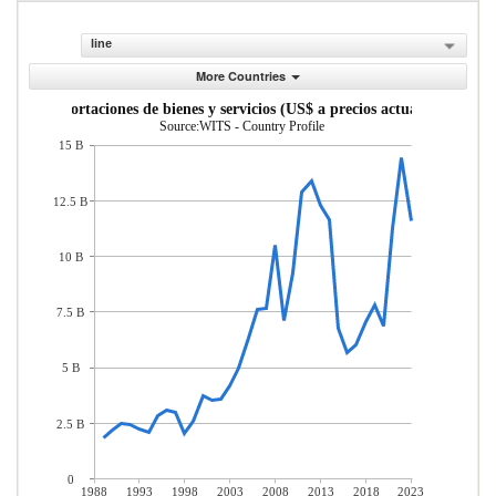
line
More Countries
Exportaciones de bienes y servicios (US$ a precios actuales)
Source:WITS - Country Profile
15 B
12.5 B
10 B
7.5 B
5 B
2.5 B
0
1988
1993
1998
2003
2008
2013
2018
2023